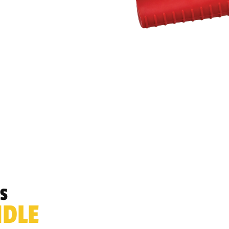
S
NDLE