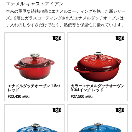
エナメル キャストアイアン
本来の重厚な鋳鉄の鍋にエナメルコーティングを施した新シリー
ズ。2層にガラスコーティングされたエナメルダッチオーブンは
手入れのしやすさだけでなく、熱伝導と保温性に優れています。
エナメルダッチオーヴン 1.5qt
カラーエナメルダッチオーヴン
レッド
9 3/4インチ レッド
¥23,430
¥27,500
(税込)
(税込)