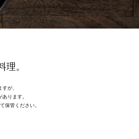
料理。
ますが、
があります。
て保管ください。