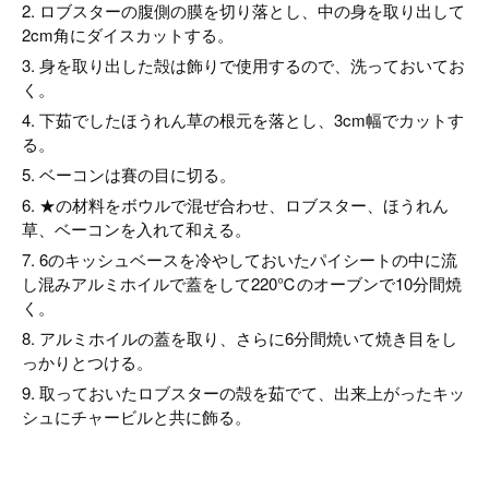
2. ロブスターの腹側の膜を切り落とし、中の身を取り出して
2cm角にダイスカットする。
3. 身を取り出した殻は飾りで使用するので、洗っておいてお
く。
4. 下茹でしたほうれん草の根元を落とし、3cm幅でカットす
る。
5. ベーコンは賽の目に切る。
6. ★の材料をボウルで混ぜ合わせ、ロブスター、ほうれん
草、ベーコンを入れて和える。
7. 6のキッシュベースを冷やしておいたパイシートの中に流
し混みアルミホイルで蓋をして220℃のオーブンで10分間焼
く。
8. アルミホイルの蓋を取り、さらに6分間焼いて焼き目をし
っかりとつける。
9. 取っておいたロブスターの殻を茹でて、出来上がったキッ
シュにチャービルと共に飾る。