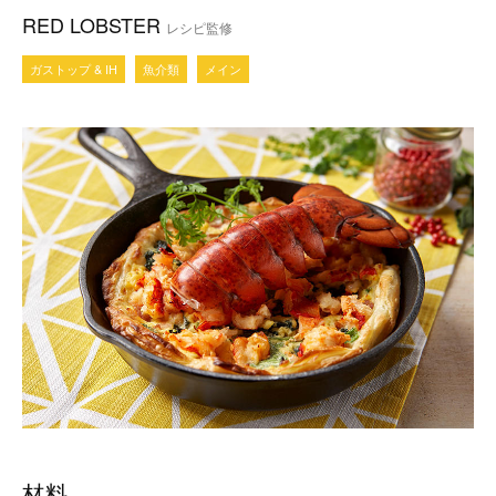
RED LOBSTER
レシピ監修
ガストップ & IH
魚介類
メイン
材料