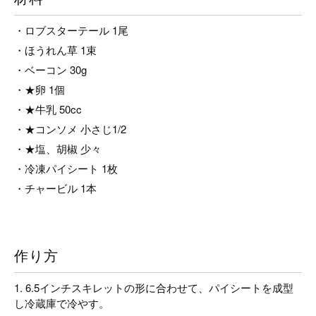
・ロブスターテール 1尾
・ほうれん草 1束
・ベーコン 30g
・★卵 1個
・★牛乳 50cc
・★コンソメ 小さじ1/2
・★塩、胡椒 少々
・冷凍パイシート 1枚
・チャービル 1本
作り方
1. 6.5インチスキレットの形に合わせて、パイシートを成型
し冷蔵庫で冷やす。