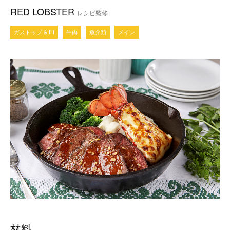
RED LOBSTER
レシピ監修
ガストップ & IH
牛肉
魚介類
メイン
材料