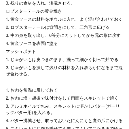
3. 残りの食材を入れ、沸騰させる。
ロブスターテールの黄金焼き
1. 黄金ソースの材料をボウルに入れ、よく混ぜ合わせておく
2. ロブスターテールは背開きにして、三角形に広げる
3. 中の身を取り出し、6等分にカットしてから元の形に戻す
4. 黄金ソースを表面に塗る
マッシュポテト
1. じゃがいもは皮つきのまま、洗って細かく切って茹でる
2. じゃがいもを潰して残りの材料を入れ滑らかになるまで混
ぜ合わせる。
1. お肉を常温に戻しておく
2. お肉に塩・胡椒で味付けをして両面をスキレットで焼く
3. アルミホイルで包み、スキレットに溶かしバター(ガーリ
ックバター用)を入れる。
4. バター沸騰させ、取っておいたにんにくと鷹の爪にかける
5. スキレットにお肉を乗せてミディアムレアになるまでゆっ