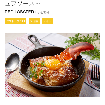
ュフソース～
RED LOBSTER
レシピ監修
ガストップ & IH
魚介類
メイン