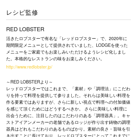
レシピ監修
RED LOBSTER
活きたロブスターで有名な「レッドロブスター」で、2020年に
期間限定メニューとして提供されていました、LODGEを使った
メニューをご家庭でもお楽しみいただけるようレシピ化しまし
た。本格的なレストランの味をお楽しみください。
http://www.redlobster.jp/
～RED LOBSTERより～
レッドロブスターではこれまで、「素材」や「調理法」にこだわ
りを持って料理を提供して参りました。それらは美味しい料理を
作る要素ではありますが、さらに新しい視点で料理への付加価値
を感じて頂くためにはどうするべきか。 さらに美味しい料理に
出会うために、注目したのはこだわりのある「調理器具」。キャ
ストアイアンメーカーの老舗であるロッジが作り出す鋳物の調理
器具はどれもこだわりのあるものばかり。素材の良さ・旨味を引
き出すことに長けており、レッドロブスターにとってこれまでに