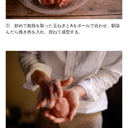
① 炒めて粗熱を取った玉ねぎとAをボールで合わせ、馴染
んだら挽き肉を入れ、捏ねて成型する。