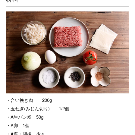
・合い挽き肉 200g
・玉ねぎ(みじん切り) 1/2個
・A生パン粉 50g
・A卵 1個
・A塩・胡椒 少々