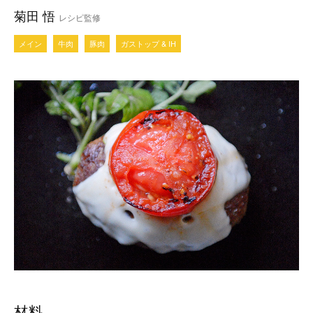
菊田 悟
レシピ監修
メイン
牛肉
豚肉
ガストップ & IH
材料