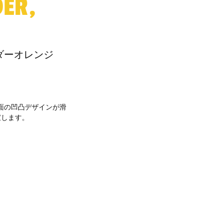
ER,
ダーオレンジ
面の凹凸デザインが滑
宝します。