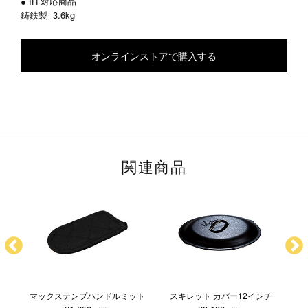
● IH 対応商品
鋳鉄製
3.6kg
オンラインストアで購入する
関連商品
ルダ
マックステンプハンドルミット
スキレット カバー12インチ
ホ