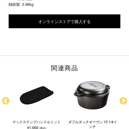
鋳鉄製
2.96kg
オンラインストアで購入する
関連商品
ルダ
マックステンプハンドルミット
ダブルダッチオーヴン 10 1/4イ
キ
ンチ
¥1,650
(税込)